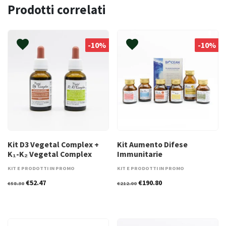
Prodotti correlati
-10%
-10%
Kit D3 Vegetal Complex +
Kit Aumento Difese
K₁-K₂ Vegetal Complex
Immunitarie
KIT E PRODOTTI IN PROMO
KIT E PRODOTTI IN PROMO
Il
Il
Il
Il
€
52.47
€
190.80
€
58.30
€
212.00
prezzo
prezzo
prezzo
prezzo
originale
attuale
originale
attuale
era:
è:
era:
è:
€58.30.
€52.47.
€212.00.
€190.80.