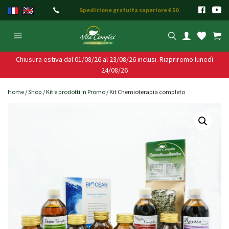
Salta
Spedizione gratuita superiore € 50
al
contenuto
Chiusura estiva dal 01/08/26 al 23/08/26 inclusi. Riapriremo lunedì
24/08/26
Home
/
Shop
/
Kit e prodotti in Promo
/ Kit Chemioterapia completo