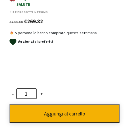
SALUTE
KIT E PRODOTTI IN PROMO
Il
Il
€
269.82
€
299.80
prezzo
prezzo
5 persone lo hanno comprato questa settimana
originale
attuale
Aggiungi ai preferiti
era:
è:
€299.80.
€269.82.
Kit
-
+
Chemioterapia
completo
Aggiungi al carrello
quantità