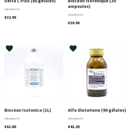
Delta C Plus (60 gélules)
Biocean Isotonique (30
ampoules)
PRODUITS
PRODUITS
€
32.90
€
30.90
Biocean Isotonico (1L)
Alfa Glutatione (90 gélules)
PRODUITS
PRODUITS
€
61.80
€
41.20