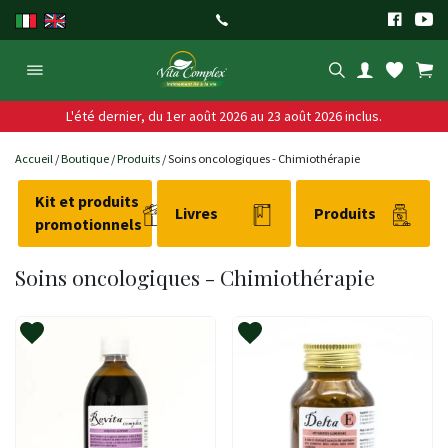
Aller
au
contenu
L'été dernier, du 1er août 2026 au 23 août 2026 inclus.
Accueil
/
Boutique
/
Produits
/ Soins oncologiques - Chimiothérapie
Kit et produits
Livres
Produits
promotionnels
Soins oncologiques - Chimiothérapie