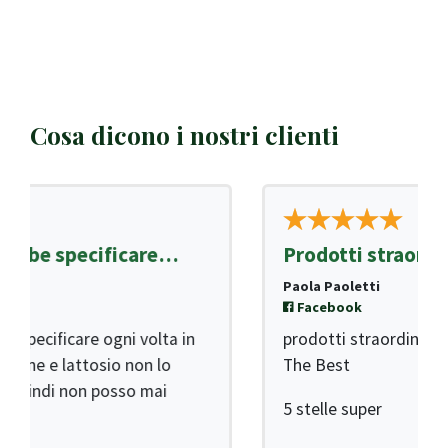
Cosa dicono i nostri clienti
…
Prodotti straordinari!
Paola Paoletti
Facebook
5
 in
prodotti straordinari… puri….semplicemente
The Best
5 stelle super